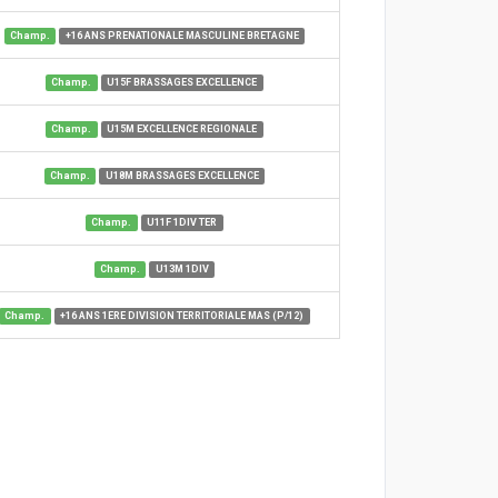
Champ.
+16 ANS PRENATIONALE MASCULINE BRETAGNE
Champ.
U15F BRASSAGES EXCELLENCE
Champ.
U15M EXCELLENCE REGIONALE
Champ.
U18M BRASSAGES EXCELLENCE
Champ.
U11F 1DIV TER
Champ.
U13M 1DIV
Champ.
+16 ANS 1ERE DIVISION TERRITORIALE MAS (P/12)