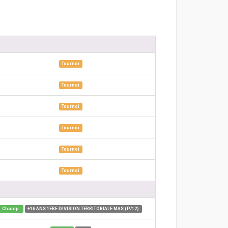
Tournoi
Tournoi
Tournoi
Tournoi
Tournoi
Tournoi
Champ.
+16 ANS 1ERE DIVISION TERRITORIALE MAS (P/12)