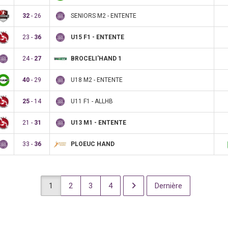
SENIORS M2 - ENTENTE
32
- 26
U15 F1 - ENTENTE
23 -
36
BROCELI'HAND 1
24 -
27
U18 M2 - ENTENTE
40
- 29
U11 F1 - ALLHB
25
- 14
U13 M1 - ENTENTE
21 -
31
PLOEUC HAND
33 -
36
1
2
3
4
Dernière