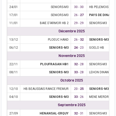
24/01
SENIORS-M3
30 - 30
HB PELEMOIS 1
17/01
SENIORS-M3
26 -
27
PAYS DE DINAN 
11/01
BAIE D'ARMOR HB 2
29 - 29
SENIORS-M3
Décembre 2025
13/12
PLOEUC HAND
26 -
32
SENIORS-M3
06/12
SENIORS-M3
24
- 23
GOELO HB
Novembre 2025
22/11
PLOUFRAGAN HB1
32
- 28
SENIORS-M3
08/11
SENIORS-M3
33
- 28
LEHON DINAN'COM
Octobre 2025
12/10
HB BEAUSSAIS RANCE FREMUR
20 -
25
SENIORS-M3
04/10
SENIORS-M3
33
- 26
MENE MERDRIGNA
Septembre 2025
27/09
HENANSAL-ERQUY
32
- 31
SENIORS-M3