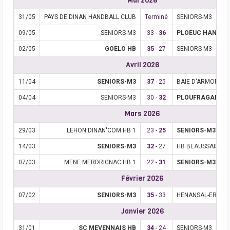
Mai 2026
31/05
PAYS DE DINAN HANDBALL CLUB
Terminé
SENIORS-M3
09/05
SENIORS-M3
33 -
36
PLOEUC HAND
02/05
GOELO HB
35
- 27
SENIORS-M3
Avril 2026
11/04
SENIORS-M3
37
- 25
BAIE D'ARMOR HB
04/04
SENIORS-M3
30 -
32
PLOUFRAGAN HB
Mars 2026
29/03
LEHON DINAN'COM HB 1
23 -
25
SENIORS-M3
14/03
SENIORS-M3
32
- 27
HB BEAUSSAIS R
07/03
MENE MERDRIGNAC HB 1
22 -
31
SENIORS-M3
Février 2026
07/02
SENIORS-M3
35
- 33
HENANSAL-ERQUY
Janvier 2026
31/01
SC MEVENNAIS HB
34
- 24
SENIORS-M3