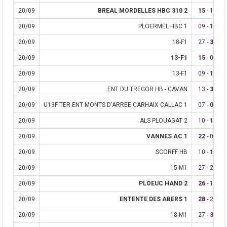
20/09
BREAL MORDELLES HBC 310 2
15
- 10
20/09
PLOERMEL HBC 1
09 -
10
20/09
18-F1
27 -
34
20/09
13-F1
15
- 09
20/09
13-F1
09 -
16
20/09
ENT DU TREGOR HB - CAVAN
13 -
30
20/09
U13F TER ENT MONTS D'ARREE CARHAIX CALLAC 1
07 -
08
20/09
ALS PLOUAGAT 2
10 -
19
20/09
VANNES AC 1
22
- 05
20/09
SCORFF HB
10 -
13
20/09
15-M1
27 - 27
20/09
PLOEUC HAND 2
26
- 15
20/09
ENTENTE DES ABERS 1
28
- 27
20/09
18-M1
27 -
34