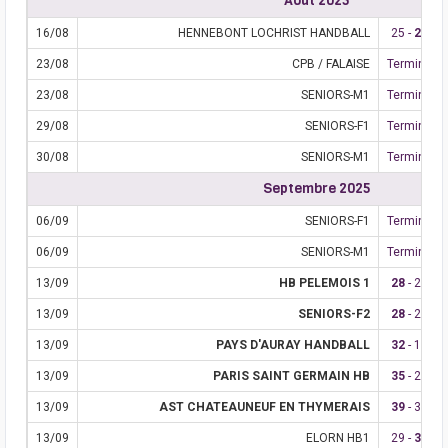
Août 2025
16/08
HENNEBONT LOCHRIST HANDBALL
25 -
27
23/08
CPB / FALAISE
Terminé
23/08
SENIORS-M1
Terminé
29/08
SENIORS-F1
Terminé
30/08
SENIORS-M1
Terminé
Septembre 2025
06/09
SENIORS-F1
Terminé
06/09
SENIORS-M1
Terminé
13/09
HB PELEMOIS 1
28
- 25
13/09
SENIORS-F2
28
- 22
13/09
PAYS D'AURAY HANDBALL
32
- 16
13/09
PARIS SAINT GERMAIN HB
35
- 22
13/09
AST CHATEAUNEUF EN THYMERAIS
39
- 34
13/09
ELORN HB1
29 -
31