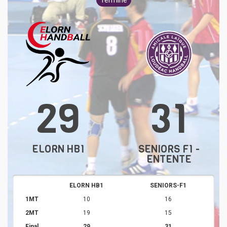
Terminé
29
31
ELORN HB1
SENIORS F1 -
ENTENTE
ELORN HB1
SENIORS-F1
1MT
10
16
2MT
19
15
Final
29
31