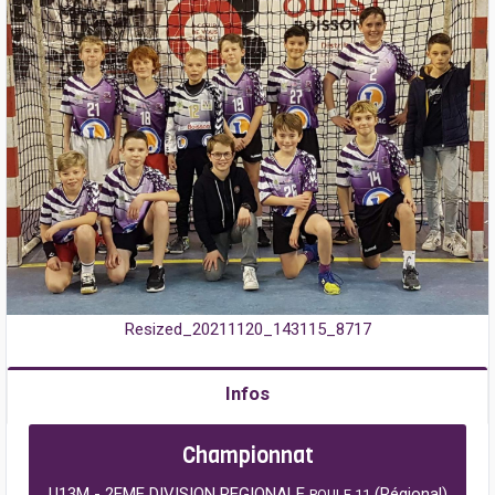
Resized_20211120_143115_8717
Infos
Championnat
U13M - 2EME DIVISION REGIONALE
(Régional)
POULE 11