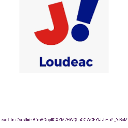
-loudeac.html?srsltid=AfmBOopllCXZM7HWQhaOCWGEYIJvbHaP_YlBx