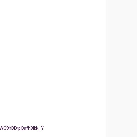
MWG9hDDrpQafh9lkk_Y