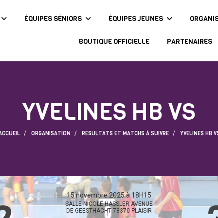
ÉQUIPES SÉNIORS
ÉQUIPES JEUNES
ORGANI
BOUTIQUE OFFICIELLE
PARTENAIRES
YVELINES HB VS
ACCUEIL
ORGANISATION
RÉSULTATS ET MATCHS À SUIVRE
YVELINES HB V
15 novembre 2025 à 18H15
SALLE NICOLE HASSLER AVENUE
DE GEESTHACHT 78370 PLAISIR